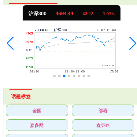
沪深300
4694.44
43.13
0.93%
话题标签
全国
部署
嘉多网
鑫策略