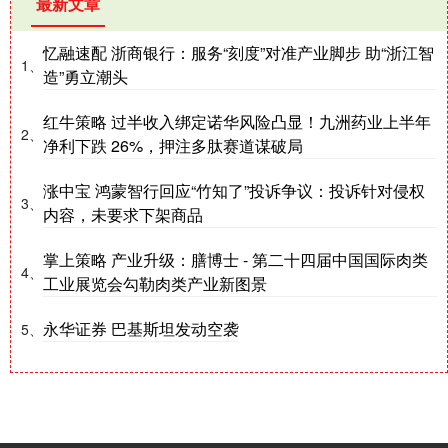
最新文章
忆融速配 浙商银行：服务“刻度”对准产业脚步 助“浙江智
1、
造”勇立潮头
红牛策略 过半收入绑定诺华风险凸显！九洲药业上半年
2、
净利下跌 26%，押注多肽赛道谋破局
涨中宝 鸿蒙智行回应“竹知了”投诉争议：投诉针对侵权
3、
内容，未要求下架商品
掌上策略 产业升级：膳博士 - 第二十四届中国国际肉类
4、
工业展览会勾勒肉类产业新图景
永华证券 巴基斯坦发动空袭
5、