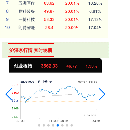
7
五洲医疗
83.62
20.01%
18.20%
8
耐科装备
49.67
20.01%
6.81%
9
一博科技
53.33
20.01%
17.13%
10
朗特智能
26.4
20.00%
17.04%
沪深京行情 实时轮播
创业板指
3562.33
基金
46.77
1.33%