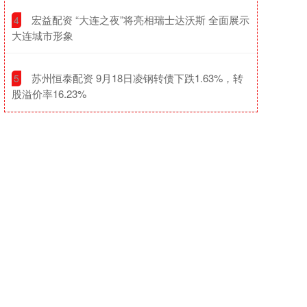
​宏益配资 “大连之夜”将亮相瑞士达沃斯 全面展示
4
大连城市形象
​苏州恒泰配资 9月18日凌钢转债下跌1.63%，转
5
股溢价率16.23%