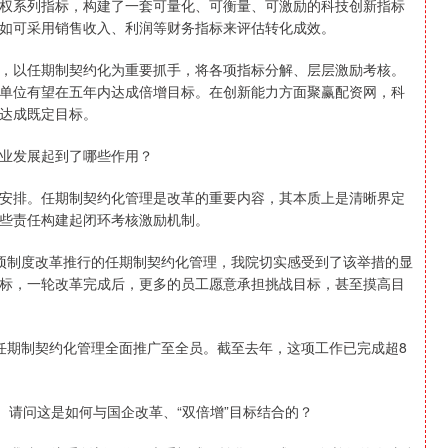
权系列指标，构建了一套可量化、可衡量、可激励的科技创新指标
如可采用销售收入、利润等财务指标来评估转化成效。
以任期制契约化为重要抓手，将各项指标分解、层层激励考核。
单位有望在五年内达成倍增目标。在创新能力方面聚赢配资网，科
达成既定目标。
业发展起到了哪些作用？
排。任期制契约化管理是改革的重要内容，其本质上是清晰界定
些责任构建起闭环考核激励机制。
三项制度改革推行的任期制契约化管理，我院切实感受到了该举措的显
标，一轮改革完成后，更多的员工愿意承担挑战目标，甚至摸高目
将任期制契约化管理全面推广至全员。截至去年，这项工作已完成超8
请问这是如何与国企改革、“双倍增”目标结合的？