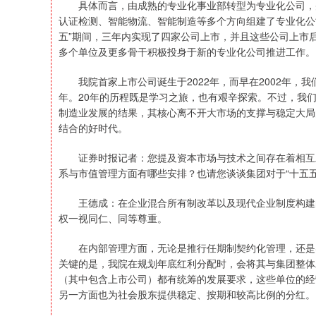
具体而言，由成熟的专业化事业部转型为专业化公司，并
认证检测、智能物流、智能制造等多个方向组建了专业化公
五”期间，三年内实现了四家公司上市，并且这些公司上市
多个单位及更多骨干积极投身于新的专业化公司推进工作。
我院首家上市公司诞生于2022年，而早在2002年，我
年。20年的历程既是学习之旅，也有艰辛探索。不过，我
制造业发展的结果，其核心离不开大市场的支撑与稳定大局
结合的好时代。
证券时报记者：您提及资本市场与技术之间存在着相互助
系与市值管理方面有哪些安排？也请您谈谈集团对于“十五
王德成：在企业混合所有制改革以及现代企业制度构建的
权一视同仁、同等尊重。
在内部管理方面，无论是推行任期制契约化管理，还是实
关键的是，我院在规划年底红利分配时，会将其与集团整体
（其中包含上市公司）都有统筹的发展要求，这些单位的经
另一方面也为社会股东提供稳定、按期和较高比例的分红。