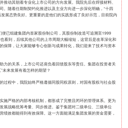
推动其朝着专业化上市公司的方向发展。我院先后在焊接材料、
司。随着任期制契约化推进以及主业方向进一步深化明确，“十四
后发展态势良好。更重要的是他们的实践形成了良好示范，目前院内
们便已组建集团内首家股份制公司，其股份制改造可追溯至1999
们也看到，后续其他公司的上市周期大幅缩短，这背后是改革深化和
的保障，让大家能够专心创新与成果转化，我们迎来了技术与资本
力的关系，上市公司还肩负着回馈股东等责任。集团在投资者关
五”未来发展有着怎样的期望？
过程中，我院始终严格遵循同股同权原则，对国有股权与社会股
施严格的内部考核机制，都形成了完整且闭环的管理体系。更为
发展战略统筹考量、同步推进。鉴于集团对二级单位、三级单位
营绩效都能得到有效保障。这一方面能满足集团发展的资金需要，