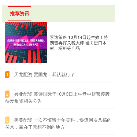
推荐资讯
景逸策略 10月14日起生效！特
朗普再挥关税大棒 砸向进口木
材、橱柜等产品
​天龙配资 贾国龙：我认就行了
1
​兴业配资 慕诗国际于10月3日上午盘中短暂停牌
2
待发集资相关公告
​美美配资 一次不慎留十年笑料，惨遭网友恶搞的
3
吴京，赢在了意想不到的地方