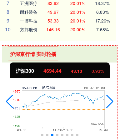
7
五洲医疗
83.62
20.01%
18.37%
8
耐科装备
49.67
20.01%
6.83%
9
一博科技
53.33
20.01%
17.26%
10
方邦股份
146.16
20.00%
7.68%
沪深京行情 实时轮播
北证50
1134.24
创业
11.37
1.01%