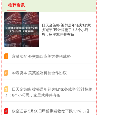
推荐资讯
日天金策略 被邻居年轻夫妇“家
务减半”设计惊艳了！8个小巧
思，家里就井井有条
​京融实配 外交部回应美方关税威胁
1
​华霖资本 美英签署科技合作协议
2
​日天金策略 被邻居年轻夫妇“家务减半”设计惊艳
3
了！8个小巧思，家里就井井有条
​欧皇证券 5月20日甲醇期货收盘下跌1.1%，报
4