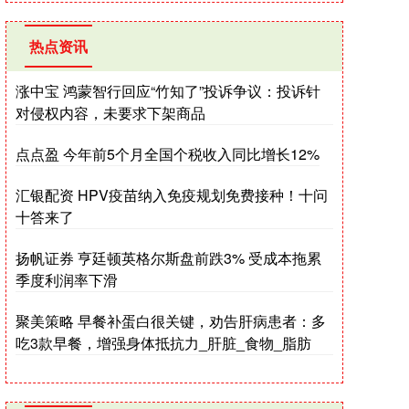
热点资讯
涨中宝 鸿蒙智行回应“竹知了”投诉争议：投诉针
对侵权内容，未要求下架商品
点点盈 今年前5个月全国个税收入同比增长12%
汇银配资 HPV疫苗纳入免疫规划免费接种！十问
十答来了
扬帆证券 亨廷顿英格尔斯盘前跌3% 受成本拖累
季度利润率下滑
聚美策略 早餐补蛋白很关键，劝告肝病患者：多
吃3款早餐，增强身体抵抗力_肝脏_食物_脂肪