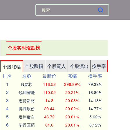
个股实时涨跌榜
个股跌幅
个股流入
个股流出
换手率
个股涨幅
排名
名称
最新价
涨幅
换手率
1
N展芯
116.52
396.89%
79.39%
2
锐翔智能
110.02
20.21%
16.80%
3
志特新材
14.8
20.03%
14.18%
4
博腾股份
20.44
20.02%
14.77%
5
近岸蛋白
46.72
20.01%
5.62%
6
毕得医药
61.6
20.01%
6.12%