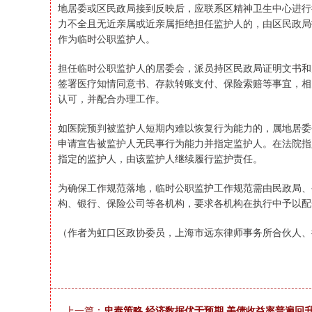
地居委或区民政局接到反映后，应联系区精神卫生中心进行
力不全且无近亲属或近亲属拒绝担任监护人的，由区民政局
作为临时公职监护人。
担任临时公职监护人的居委会，派员持区民政局证明文书和
签署医疗知情同意书、存款转账支付、保险索赔等事宜，相
认可，并配合办理工作。
如医院预判被监护人短期内难以恢复行为能力的，属地居委
申请宣告被监护人无民事行为能力并指定监护人。在法院指
指定的监护人，由该监护人继续履行监护责任。
为确保工作规范落地，临时公职监护工作规范需由民政局、
构、银行、保险公司等各机构，要求各机构在执行中予以配
（作者为虹口区政协委员，上海市远东律师事务所合伙人、
上一篇：
忠泰策略 经济数据优于预期 美债收益率普遍回