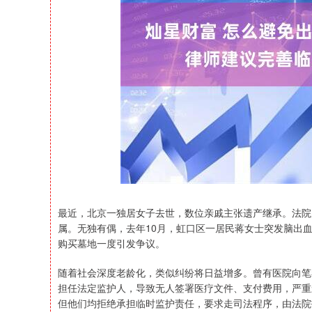
深证成指
14311.01
39.68
1.02%
200.89
最近，北京一独居女子去世，数位亲戚主张遗产继承。法院
属。无独有偶，去年10月，虹口区一居民蒋女士突发脑出
购买墓地一度引发争议。
随着社会深度老龄化，类似纠纷将日益增多。曾有医院向笔
担任法定监护人，导致无人签署医疗文件、支付费用，严重
但他们均拒绝承担临时监护责任，要求走司法程序，由法院