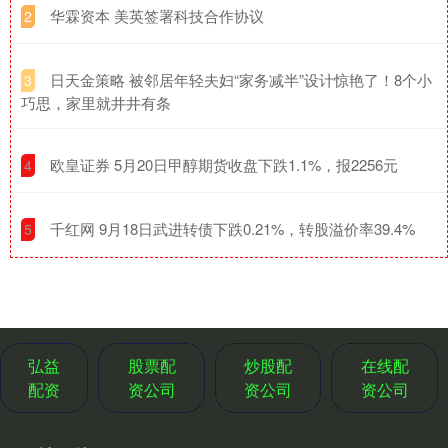
​华霖资本 美英签署科技合作协议
2
​日天金策略 被邻居年轻夫妇“家务减半”设计惊艳了！8个小
3
巧思，家里就井井有条
​欧皇证券 5月20日甲醇期货收盘下跌1.1%，报2256元
4
​千红网 9月18日武进转债下跌0.21%，转股溢价率39.4%
5
弘益
股票配
炒股配
在线配
配资
资公司
资公司
资公司