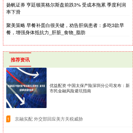
扬帆证券 亨廷顿英格尔斯盘前跌3% 受成本拖累 季度利润
率下滑
聚美策略 早餐补蛋白很关键，劝告肝病患者：多吃3款早
餐，增强身体抵抗力_肝脏_食物_脂肪
推荐资讯
优益配资 中国太保产险深圳分公司发布：新
市民金融风险避坑指南
​京融实配 外交部回应美方关税威胁
1