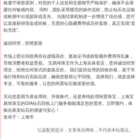
格遵守保密原则，对您的个人信息和交易细节严格保护，确保不会泄
露任何敏感内容。 同时，团队采用规范的操作流程，防止钻石在运输
或检测中出现损坏或丢失。 当面结算机制进一步增强了信任感，您可
以直接获得现金或转账，无需担心隐藏费用或压价套路，真正实现“卖
钻无忧”。
诚信经营，拒绝套路
市场上部分回收商存在虚报高价、篡改证书或收取额外费用等乱象，
导致消费者权益受损。 宝易埠珠宝作为上海实体老店，坚持诚信经营
理念，拒绝任何形式的套路压价。 我们提供合理的回收价格，基于市
场行情和钻石实际品质，确保您获得公平回报。 选择我们，就是选择
专业、可靠的服务，让您的闲置钻石焕发新价值。
无论您是因为资金周转、升级换代，还是单纯处理闲置珠宝，上海宝
易埠珠宝的GIA钻石回收上门服务都能满足您的需求。立即预约，体
验在家卖钻石的便捷与安心！
发布于：上海市
弘益配资提示：文章来自网络，不代表本站观点。