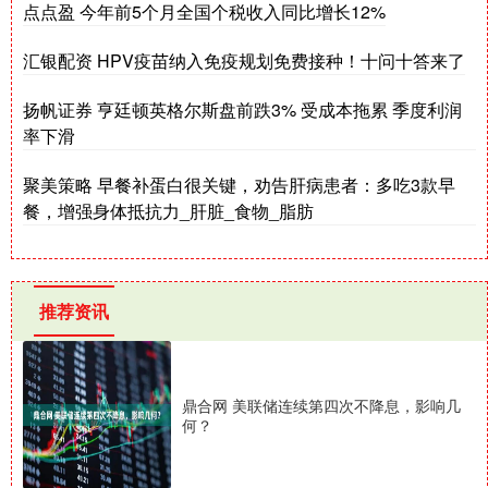
点点盈 今年前5个月全国个税收入同比增长12%
汇银配资 HPV疫苗纳入免疫规划免费接种！十问十答来了
扬帆证券 亨廷顿英格尔斯盘前跌3% 受成本拖累 季度利润
率下滑
聚美策略 早餐补蛋白很关键，劝告肝病患者：多吃3款早
餐，增强身体抵抗力_肝脏_食物_脂肪
推荐资讯
鼎合网 美联储连续第四次不降息，影响几
何？