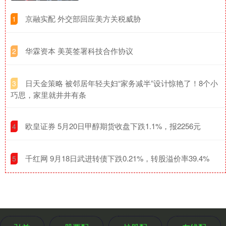
​京融实配 外交部回应美方关税威胁
1
​华霖资本 美英签署科技合作协议
2
​日天金策略 被邻居年轻夫妇“家务减半”设计惊艳了！8个小
3
巧思，家里就井井有条
​欧皇证券 5月20日甲醇期货收盘下跌1.1%，报2256元
4
​千红网 9月18日武进转债下跌0.21%，转股溢价率39.4%
5