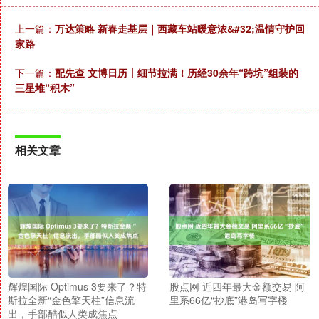
上一篇：
万达策略 新春走基层｜西藏车站暖意浓&#32;温情守护回
家路
下一篇：
配先查 文博日历丨细节拉满！历经30余年“跨坑”组装的
三星堆“积木”
相关文章
辉煌国际 Optimus 3要来了？特
股点网 近四年最大金额交易 阿
斯拉全新“金色擎天柱”信息流
里系66亿“抄底”港岛写字楼
出，手部酷似人类成焦点