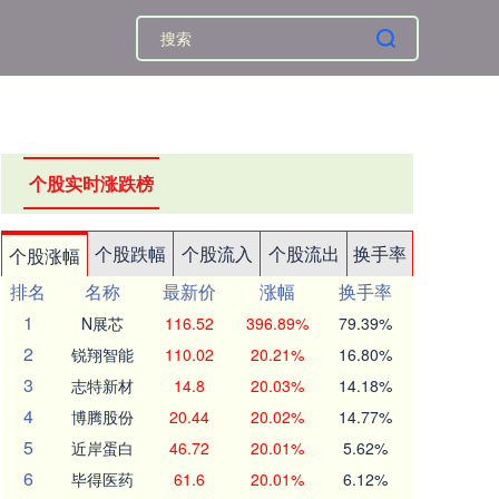
个股实时涨跌榜
个股跌幅
个股流入
个股流出
换手率
个股涨幅
排名
名称
最新价
涨幅
换手率
1
N展芯
116.52
396.89%
79.39%
2
锐翔智能
110.02
20.21%
16.80%
3
志特新材
14.8
20.03%
14.18%
4
博腾股份
20.44
20.02%
14.77%
5
近岸蛋白
46.72
20.01%
5.62%
6
毕得医药
61.6
20.01%
6.12%