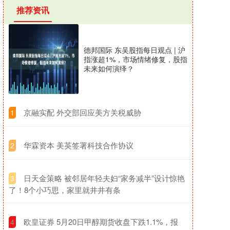
推荐资讯
德邦国际 东吴股指每日观点 | 沪
指涨超1%，市场情绪修复，股指
未来如何演绎？
​京融实配 外交部回应美方关税威胁
1
​华霖资本 美英签署科技合作协议
2
​日天金策略 被邻居年轻夫妇“家务减半”设计惊艳
3
了！8个小巧思，家里就井井有条
​欧皇证券 5月20日甲醇期货收盘下跌1.1%，报
4