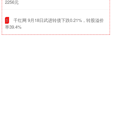
2256元
​千红网 9月18日武进转债下跌0.21%，转股溢价
5
率39.4%