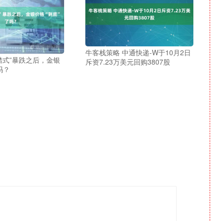
牛客栈策略 中通快递-W于10月2日
踏式”暴跌之后，金银
斥资7.23万美元回购3807股
吗？