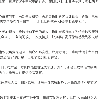
动上前，接过旅客手中沉重的行囊。在日喀则、那曲等车站，类似的暖
耐心解答问询；自动售票机旁，志愿者协助旅客快速购票；通道、电梯
需要的旅客伸出援手，一抹抹志愿“亮色”让春运归途更安心。
一”贴心帮扶：搀扶行动不便的老人，协助搬运行李；为特殊旅客开通
安全伞”。一句句问候、一次次搀扶，让旅客在高原旅途感受到家人般
周边增设免费充电区，插座布局合理、取用方便；日喀则站候车室全面
“舒适候车”的升级，以细节提升出行体验。
至27日，拉萨至日喀则间根据客流需求加开列车，加密班次精准对接商
，为春运高效出行提供坚实支撑。
点位增派人员，组织党员、团员开展志愿服务，用高原温情守护旅客
领干部职工用责任守护平安、用细节传递温暖，践行“人民铁路为人