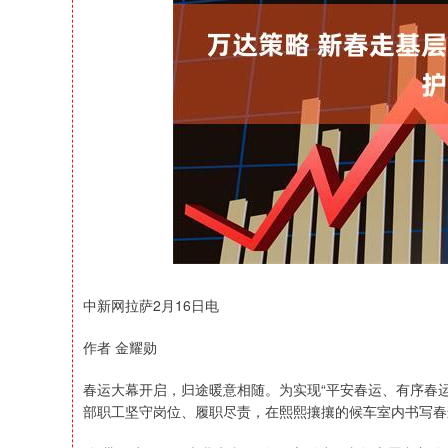
深证成指
14311.01
39.68
1.02%
200.89
中新网拉萨2月16日电
作者 金耀勋
春运大幕开启，归途暖意相随。为实现“平安春运、有序春
部职工坚守岗位、履职尽责，在熙熙攘攘的候车室内书写春