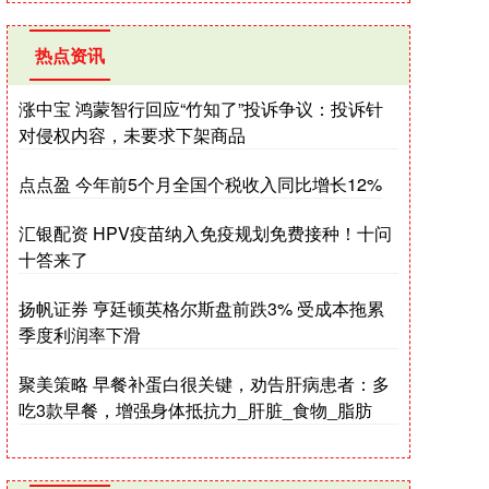
热点资讯
涨中宝 鸿蒙智行回应“竹知了”投诉争议：投诉针
对侵权内容，未要求下架商品
点点盈 今年前5个月全国个税收入同比增长12%
汇银配资 HPV疫苗纳入免疫规划免费接种！十问
十答来了
扬帆证券 亨廷顿英格尔斯盘前跌3% 受成本拖累
季度利润率下滑
聚美策略 早餐补蛋白很关键，劝告肝病患者：多
吃3款早餐，增强身体抵抗力_肝脏_食物_脂肪