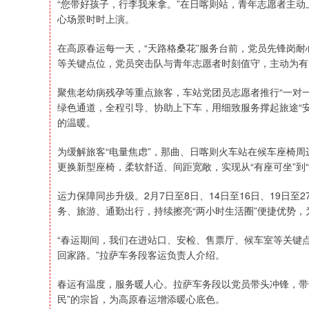
“您带好孩子，行李我来拿。”在日喀则站，青年志愿者主
心场景时时上演。
在高原春运每一天，“天路格桑花”服务台前，党员先锋岗
等关键点位，党员突击队与青年志愿者时刻值守，主动为有
聚焦老幼病残孕等重点旅客，车站党团员志愿者推行“一对
绿色通道，全程引导、协助上下车，用细致服务撑起旅途“
的温暖。
为缓解旅客“电量焦虑”，那曲、日喀则火车站在候车座椅
更换新型座椅，柔软舒适、间距宽敞，实现从“有座可坐”到
运力保障同步升级。2月7日至8日、14日至16日、19日
务、旅游、通勤出行，持续擦亮“两小时生活圈”便捷优势
“春运期间，我们在进站口、安检、售票厅、候车室等关键
回家路。”拉萨车务段客运负责人介绍。
春运有温度，服务暖人心。拉萨车务段以党员带头冲锋，带
民”的宗旨，为高原春运增添暖心底色。