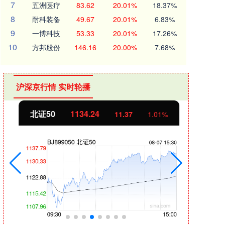
7
五洲医疗
83.62
20.01%
18.37%
8
耐科装备
49.67
20.01%
6.83%
9
一博科技
53.33
20.01%
17.26%
10
方邦股份
146.16
20.00%
7.68%
沪深京行情 实时轮播
北证50
1134.24
创业
11.37
1.01%