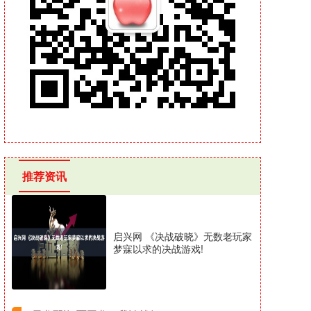
推荐资讯
启兴网 《决战破晓》无数老玩家
梦寐以求的决战游戏!