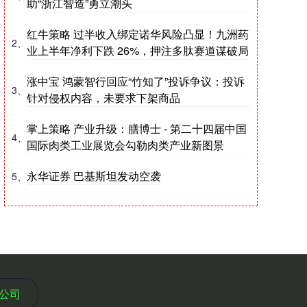
助“浙江智造”勇立潮头
红牛策略 过半收入绑定诺华风险凸显！九洲药
2、
业上半年净利下跌 26%，押注多肽赛道谋破局
涨中宝 鸿蒙智行回应“竹知了”投诉争议：投诉
3、
针对侵权内容，未要求下架商品
掌上策略 产业升级：膳博士 - 第二十四届中国
4、
国际肉类工业展览会勾勒肉类产业新图景
永华证券 巴基斯坦发动空袭
5、
公司