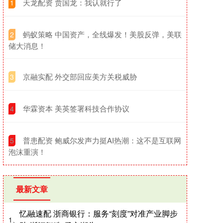
​天龙配资 贾国龙：我认就行了
1
​蚂蚁策略 中国资产，全线爆发！美股反弹，美联
2
储大消息！
​京融实配 外交部回应美方关税威胁
3
​华霖资本 美英签署科技合作协议
4
​普患配资 鲍威尔发声力挺AI热潮：这不是互联网
5
泡沫重演！
最新文章
忆融速配 浙商银行：服务“刻度”对准产业脚步
1、