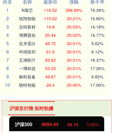
排名
名称
最新价
涨幅
换手率
1
N展芯
116.52
396.89%
79.39%
2
锐翔智能
110.02
20.21%
16.80%
3
志特新材
14.8
20.03%
14.18%
4
博腾股份
20.44
20.02%
14.77%
5
近岸蛋白
46.72
20.01%
5.62%
6
毕得医药
61.6
20.01%
6.12%
7
五洲医疗
83.62
20.01%
18.37%
8
一博科技
53.33
20.01%
17.26%
9
耐科装备
49.67
20.01%
6.83%
10
朗特智能
26.4
20.00%
17.06%
沪深京行情 实时轮播
北证50
1134.24
创业
11.37
1.01%