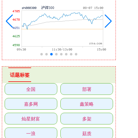
话题标签
全国
部署
嘉多网
鑫策略
灿星财富
多架
一浪
菇质