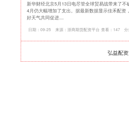
新华财经北京5月13日电尽管全球贸易战带来了不确
4月仍大幅增加了支出。据最新数据显示佳禾配资
好天气共同促进....
日期：09-25
来源：浙商期货配资平台
查看：
147
分
弘益配资
深证成指
14311.01
39.68
1.02%
200.89