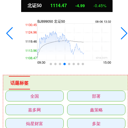
北证50
1114.47
-4.99
-0.45%
话题标签
全国
部署
嘉多网
鑫策略
灿星财富
多架