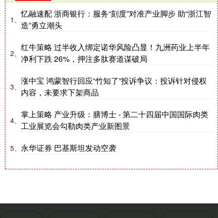
忆融速配 浙商银行：服务“刻度”对准产业脚步 助“浙江智
1、
造”勇立潮头
红牛策略 过半收入绑定诺华风险凸显！九洲药业上半年
2、
净利下跌 26%，押注多肽赛道谋破局
涨中宝 鸿蒙智行回应“竹知了”投诉争议：投诉针对侵权
3、
内容，未要求下架商品
掌上策略 产业升级：膳博士 - 第二十四届中国国际肉类
4、
工业展览会勾勒肉类产业新图景
永华证券 巴基斯坦发动空袭
5、