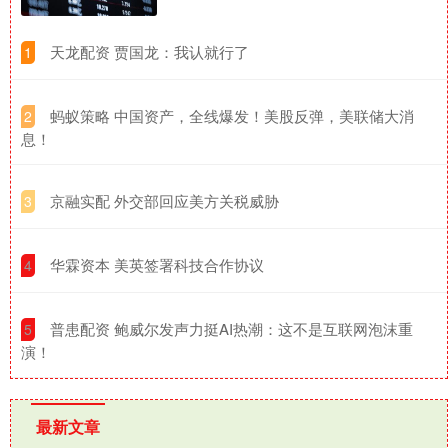
​天龙配资 贾国龙：我认就行了
1
​蚂蚁策略 中国资产，全线爆发！美股反弹，美联储大消
2
息！
​京融实配 外交部回应美方关税威胁
3
​华霖资本 美英签署科技合作协议
4
​普患配资 鲍威尔发声力挺AI热潮：这不是互联网泡沫重
5
演！
最新文章