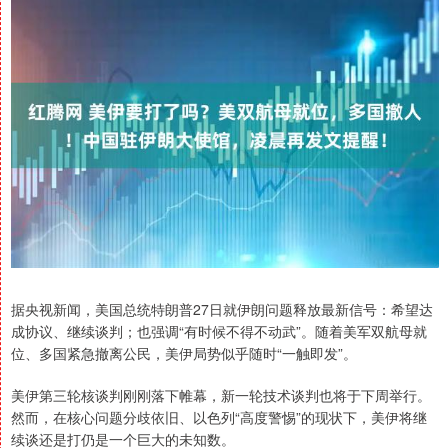
据央视新闻，美国总统特朗普27日就伊朗问题释放最新信号：希望达
成协议、继续谈判；也强调“有时候不得不动武”。随着美军双航母就
位、多国紧急撤离公民，美伊局势似乎随时“一触即发”。
美伊第三轮核谈判刚刚落下帷幕，新一轮技术谈判也将于下周举行。
然而，在核心问题分歧依旧、以色列“高度警惕”的现状下，美伊将继
续谈还是打仍是一个巨大的未知数。