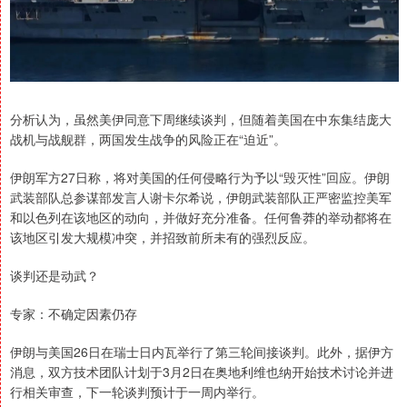
分析认为，虽然美伊同意下周继续谈判，但随着美国在中东集结庞大
战机与战舰群，两国发生战争的风险正在“迫近”。
伊朗军方27日称，将对美国的任何侵略行为予以“毁灭性”回应。伊朗
武装部队总参谋部发言人谢卡尔希说，伊朗武装部队正严密监控美军
和以色列在该地区的动向，并做好充分准备。任何鲁莽的举动都将在
该地区引发大规模冲突，并招致前所未有的强烈反应。
谈判还是动武？
专家：不确定因素仍存
伊朗与美国26日在瑞士日内瓦举行了第三轮间接谈判。此外，据伊方
消息，双方技术团队计划于3月2日在奥地利维也纳开始技术讨论并进
行相关审查，下一轮谈判预计于一周内举行。