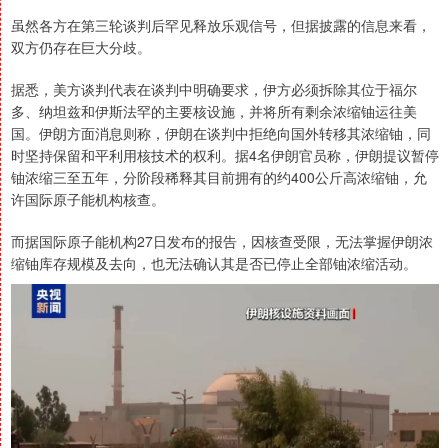
虽然各方在第三轮谈判后罕见释放乐观信号，但据披露的信息来看，
双方仍存在巨大分歧。
据悉，美方谈判代表在谈判中明确要求，伊方必须拆除其位于福尔
多、纳坦兹和伊斯法罕的主要核设施，并将所有剩余浓缩铀运往美
国。伊朗方面消息则称，伊朗在谈判中拒绝向国外转移其浓缩铀，同
时坚持保留和平利用核技术的权利。据4名伊朗官员称，伊朗提议暂停
铀浓缩三至五年，分阶段稀释其目前拥有的约400公斤高浓缩铀，允
许国际原子能机构核查。
而据国际原子能机构27日发布的报告，因核查受限，无法掌握伊朗浓
缩铀库存规模及去向，也无法确认其是否已停止全部铀浓缩活动。