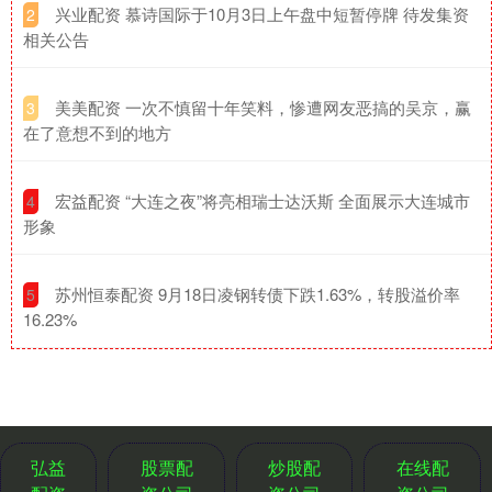
​兴业配资 慕诗国际于10月3日上午盘中短暂停牌 待发集资
2
相关公告
​美美配资 一次不慎留十年笑料，惨遭网友恶搞的吴京，赢
3
在了意想不到的地方
​宏益配资 “大连之夜”将亮相瑞士达沃斯 全面展示大连城市
4
形象
​苏州恒泰配资 9月18日凌钢转债下跌1.63%，转股溢价率
5
16.23%
弘益
股票配
炒股配
在线配