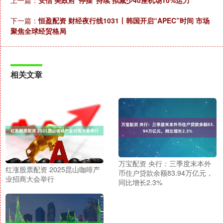
上一篇：
安信 美政府“停摆”持续 拟减少40座机场10%运力
下一篇：
恒盈配资 财经夜行线1031丨韩国开启“APEC”时间 市场
聚焦全球经贸格局
相关文章
万宝配资 央行：三季度末本外
红涨股票配资 2025昆山咖啡产
币住户贷款余额83.94万亿元，
业招商大会举行
同比增长2.3%