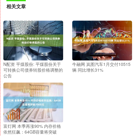
相关文章
N配资 平煤股份: 平煤股份关于
牛融网 岚图汽车1月交付10515
可转换公司债券转股价格调整的
辆 同比增长31%
公告
富灯网 本季再涨90% 内存价格
依然狂飙：64GB容量将突破