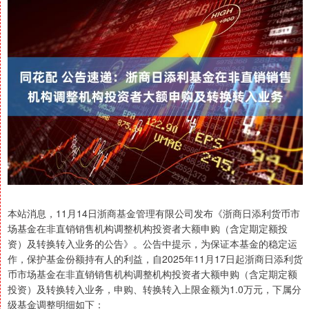
本站消息，11月14日浙商基金管理有限公司发布《浙商日添利货币市
场基金在非直销销售机构调整机构投资者大额申购（含定期定额投
资）及转换转入业务的公告》。公告中提示，为保证本基金的稳定运
作，保护基金份额持有人的利益，自2025年11月17日起浙商日添利货
币市场基金在非直销销售机构调整机构投资者大额申购（含定期定额
投资）及转换转入业务，申购、转换转入上限金额为1.0万元，下属分
级基金调整明细如下：