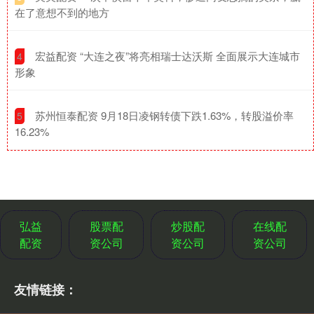
在了意想不到的地方
​宏益配资 “大连之夜”将亮相瑞士达沃斯 全面展示大连城市
4
形象
​苏州恒泰配资 9月18日凌钢转债下跌1.63%，转股溢价率
5
16.23%
弘益
股票配
炒股配
在线配
配资
资公司
资公司
资公司
友情链接：