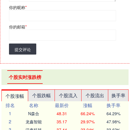
你的昵称
*
你的邮箱
*
提交评论
个股实时涨跌榜
个股跌幅
个股流入
个股流出
换手率
个股涨幅
排名
名称
最新价
涨幅
换手率
1
N森合
48.31
66.24%
64.29%
2
龙鑫智能
35.17
29.97%
47.98%
3
汉鑫科技
37.44
23.04%
33.62%