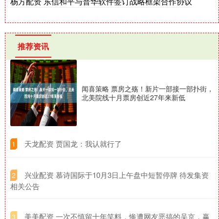
杨方配资 东信和平与普华软件签订战略框架合作协议
推荐资讯
闻喜策略 票房之殇！新片一部接一部扑街，
北美院线十月票房创近27年来新低
​天龙配资 贾国龙：我认就行了
1
​兴业配资 慕诗国际于10月3日上午盘中短暂停牌 待发集资
2
相关公告
​美美配资 一次不慎留十年笑料，惨遭网友恶搞的吴京，赢
3