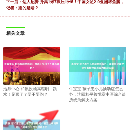
下一篇：
达人配资 身高1米7碾压1米5！中国女足2-0亚洲杯鱼腩，
记者：踢的是啥？
相关文章
浩鼎中心 和讯投顾高璐明：跳
牛宝宝 孩子患小儿抽动症怎么
水！见顶了？要不要跑？
办，沈阳和平善悦堂中医综合诊
所或为解决方案