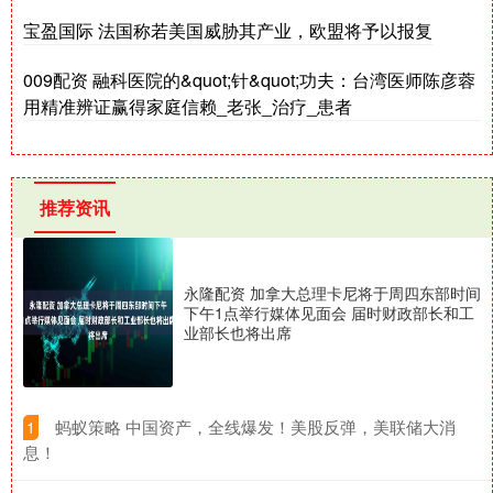
宝盈国际 法国称若美国威胁其产业，欧盟将予以报复
009配资 融科医院的&quot;针&quot;功夫：台湾医师陈彦蓉
用精准辨证赢得家庭信赖_老张_治疗_患者
推荐资讯
永隆配资 加拿大总理卡尼将于周四东部时间
下午1点举行媒体见面会 届时财政部长和工
业部长也将出席
​蚂蚁策略 中国资产，全线爆发！美股反弹，美联储大消
1
息！