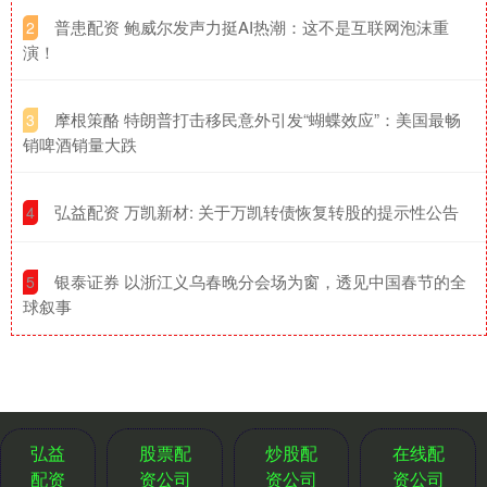
​普患配资 鲍威尔发声力挺AI热潮：这不是互联网泡沫重
2
演！
​摩根策酪 特朗普打击移民意外引发“蝴蝶效应”：美国最畅
3
销啤酒销量大跌
​弘益配资 万凯新材: 关于万凯转债恢复转股的提示性公告
4
​银泰证券 以浙江义乌春晚分会场为窗，透见中国春节的全
5
球叙事
弘益
股票配
炒股配
在线配
配资
资公司
资公司
资公司